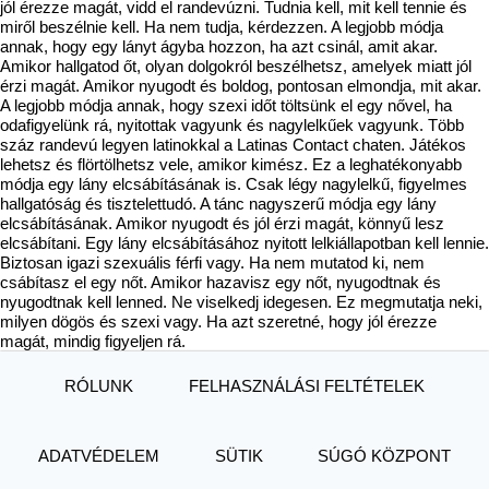
jól érezze magát, vidd el randevúzni. Tudnia kell, mit kell tennie és
miről beszélnie kell. Ha nem tudja, kérdezzen. A legjobb módja
annak, hogy egy lányt ágyba hozzon, ha azt csinál, amit akar.
Amikor hallgatod őt, olyan dolgokról beszélhetsz, amelyek miatt jól
érzi magát. Amikor nyugodt és boldog, pontosan elmondja, mit akar.
A legjobb módja annak, hogy szexi időt töltsünk el egy nővel, ha
odafigyelünk rá, nyitottak vagyunk és nagylelkűek vagyunk. Több
száz randevú legyen latinokkal a Latinas Contact chaten. Játékos
lehetsz és flörtölhetsz vele, amikor kimész. Ez a leghatékonyabb
módja egy lány elcsábításának is. Csak légy nagylelkű, figyelmes
hallgatóság és tisztelettudó. A tánc nagyszerű módja egy lány
elcsábításának. Amikor nyugodt és jól érzi magát, könnyű lesz
elcsábítani. Egy lány elcsábításához nyitott lelkiállapotban kell lennie.
Biztosan igazi szexuális férfi vagy. Ha nem mutatod ki, nem
csábítasz el egy nőt. Amikor hazavisz egy nőt, nyugodtnak és
nyugodtnak kell lenned. Ne viselkedj idegesen. Ez megmutatja neki,
milyen dögös és szexi vagy. Ha azt szeretné, hogy jól érezze
magát, mindig figyeljen rá.
RÓLUNK
FELHASZNÁLÁSI FELTÉTELEK
ADATVÉDELEM
SÜTIK
SÚGÓ KÖZPONT