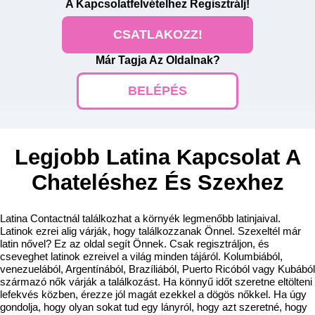
A Kapcsolatfelvételhez
Regisztrálj
!
CSATLAKOZZ!
Már Tagja Az Oldalnak?
BELÉPÉS
Legjobb Latina Kapcsolat A
Chateléshez És Szexhez
Latina Contactnál találkozhat a környék legmenőbb latinjaival.
Latinok ezrei alig várják, hogy találkozzanak Önnel. Szexeltél már
latin nővel? Ez az oldal segít Önnek. Csak regisztráljon, és
cseveghet latinok ezreivel a világ minden tájáról. Kolumbiából,
venezuelából, Argentínából, Brazíliából, Puerto Ricóból vagy Kubából
származó nők várják a találkozást. Ha könnyű időt szeretne eltölteni
lefekvés közben, érezze jól magát ezekkel a dögös nőkkel. Ha úgy
gondolja, hogy olyan sokat tud egy lányról, hogy azt szeretné, hogy